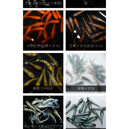
天女メダカ(ヒカリ体型)
光
小野紅帝(紅帝メダカ)
王華メダカ(紅白ラメ)
夜桜ゴールド
深海メダカ
エメキンメダカ(マリアー